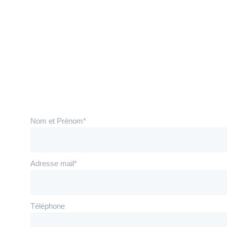
Contact
Contactez moi sans hésiter, c'est avec plaisir que je vo
Nom et Prénom*
Adresse mail*
Téléphone