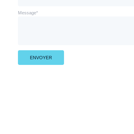
Message*
ENVOYER
© 2024-2025 
GOEPPER 
Denyse 